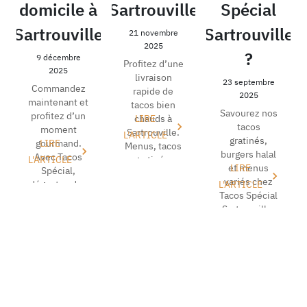
domicile à
Sartrouville
Spécial
Sartrouville
Sartrouville
21 novembre
2025
?
9 décembre
Profitez d’une
2025
livraison
23 septembre
Commandez
rapide de
2025
maintenant et
tacos bien
Savourez nos
profitez d’un
chauds à
LIRE
tacos
moment
Sartrouville.
L'ARTICLE
gratinés,
gourmand.
LIRE
Menus, tacos
burgers halal
Avec Tacos
L'ARTICLE
gratinés,
et menus
LIRE
Spécial,
desserts et
variés chez
dégustez des
L'ARTICLE
boissons.
Tacos Spécial
tacos, des
Comman...
Sartrouville.
burgers et
Commandez
plus encor...
en ligne en
livrai...