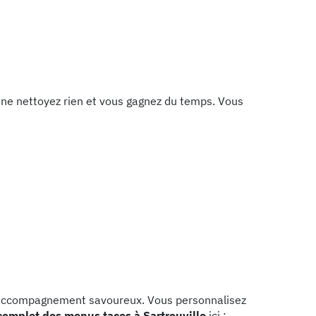
us ne nettoyez rien et vous gagnez du temps. Vous
 accompagnement savoureux. Vous personnalisez
complet des menus tacos à Sartrouville
ici :