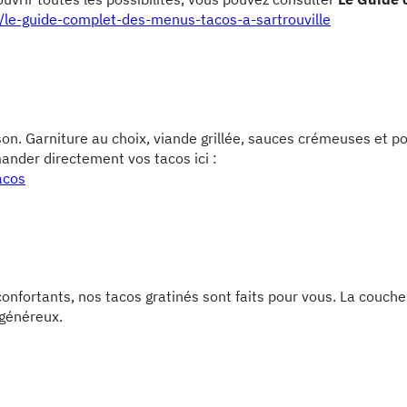
20/le-guide-complet-des-menus-tacos-a-sartrouville
on. Garniture au choix, viande grillée, sauces crémeuses et po
nder directement vos tacos ici :
acos
éconfortants, nos tacos gratinés sont faits pour vous. La couch
 généreux.