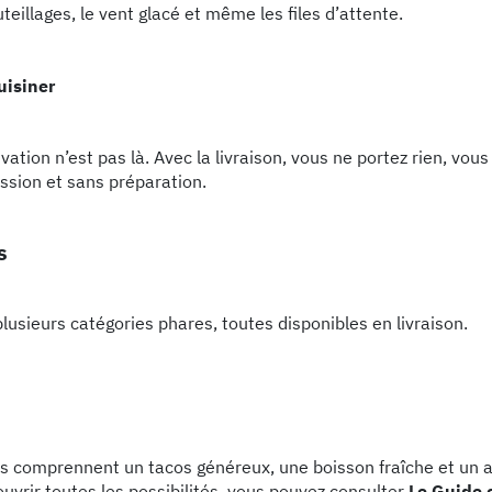
eillages, le vent glacé et même les files d’attente.
uisiner
ivation n’est pas là. Avec la livraison, vous ne portez rien, vo
ssion et sans préparation.
s
plusieurs catégories phares, toutes disponibles en livraison.
s comprennent un tacos généreux, une boisson fraîche et un
uvrir toutes les possibilités, vous pouvez consulter
Le Guide 