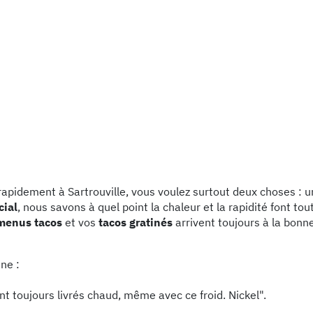
pidement à Sartrouville, vous voulez surtout deux choses : un 
cial
, nous savons à quel point la chaleur et la rapidité font tou
menus tacos
et vos
tacos gratinés
arrivent toujours à la bonn
ne :
 toujours livrés chaud, même avec ce froid. Nickel".