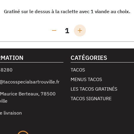
Gratiné sur le dessus à la raclette avec 1 viande au choix.
1
RMATION
CATÉGORIES
48280
TACOS
MENUS TACOS
@tacosspecialsartrouville.fr
LES TACOS GRATINÉS
 Maurice Berteaux
,
78500
TACOS SIGNATURE
ille
e livraison