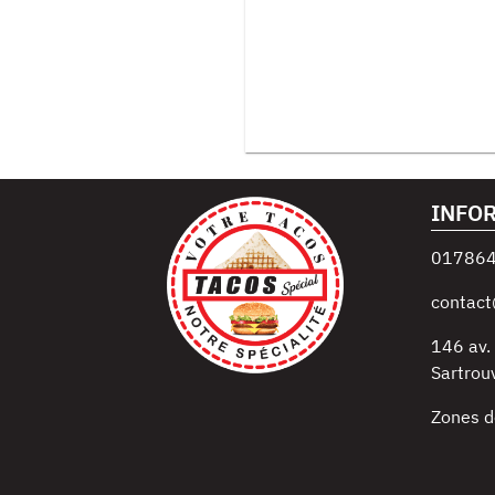
INFO
01786
contact
146 av.
Sartrouv
Zones d