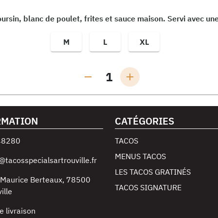
rsin, blanc de poulet, frites et sauce maison. Servi avec un
M
L
XL
1
RMATION
CATÉGORIES
48280
TACOS
MENUS TACOS
@tacosspecialsartrouville.fr
LES TACOS GRATINÉS
 Maurice Berteaux
,
78500
TACOS SIGNATURE
ille
e livraison