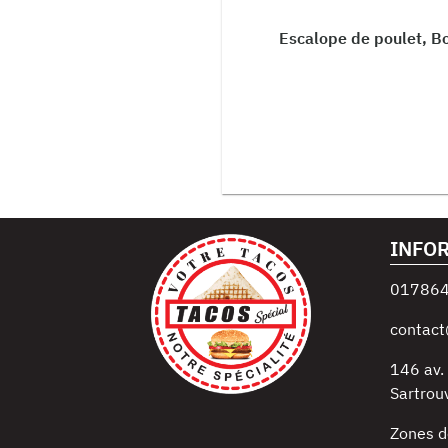
Escalope de poulet, Bou
INFO
01786
contact
146 av.
Sartrouv
Zones d